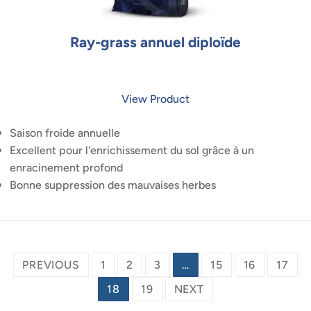
Ray-grass annuel diploïde
View Product
Saison froide annuelle
Excellent pour l'enrichissement du sol grâce à un
enracinement profond
Bonne suppression des mauvaises herbes
Posts
PREVIOUS
1
2
3
…
15
16
17
pagination
18
19
NEXT