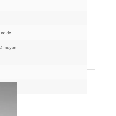
 acide
 à moyen
cm