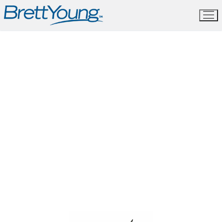
Skip
to
content
Semences
indigènes