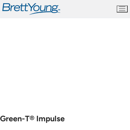
Skip
to
content
Green-T® Impulse