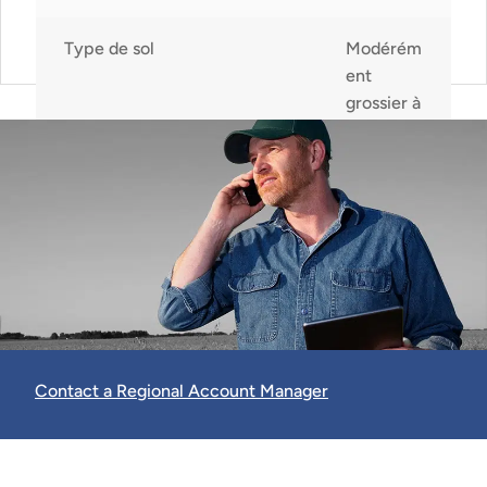
Type de sol
Modérém
ent
grossier à
modérém
ent fin
Environ graines/lb
450,000
Hauteur de la canopée à
30-100
maturité
cm
Contact a Regional Account Manager