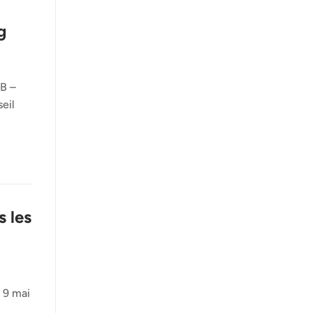
g
B –
eil
s les
 9 mai