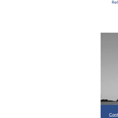
Re
Cont