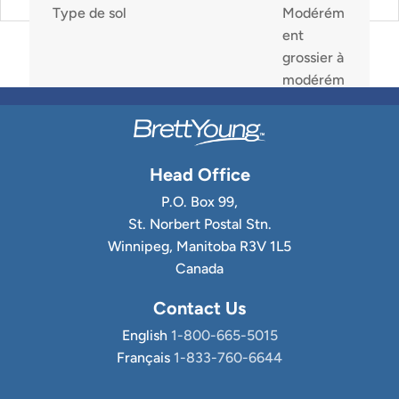
Type de sol
Modérém
ent
grossier à
modérém
ent fin
Environ graines/lb
218,000
Head Office
P.O. Box 99,
Hauteur de la canopée à
30-50 cm
St. Norbert Postal Stn.
maturité
Winnipeg, Manitoba R3V 1L5
Canada
Contact Us
English
1-800-665-5015
Français
1-833-760-6644