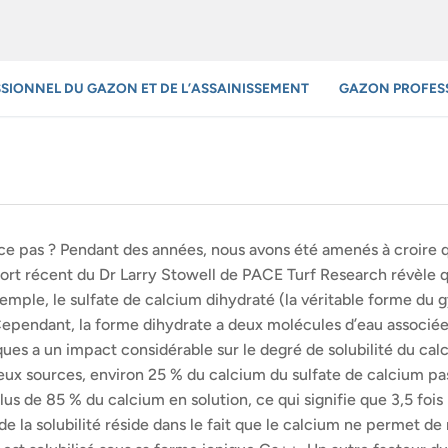
SSIONNEL DU GAZON ET DE L’ASSAINISSEMENT
GAZON PROFES
-ce pas ? Pendant des années, nous avons été amenés à croire 
port récent du Dr Larry Stowell de PACE Turf Research révèle qu’
emple, le sulfate de calcium dihydraté (la véritable forme du g
ependant, la forme dihydrate a deux molécules d’eau associées
ques a un impact considérable sur le degré de solubilité du cal
 deux sources, environ 25 % du calcium du sulfate de calcium pa
 plus de 85 % du calcium en solution, ce qui signifie que 3,5 fo
e la solubilité réside dans le fait que le calcium ne permet de